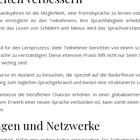
uslandsjahres ist die Möglichkeit, eine Fremdsprache zu lernen o
e ermöglicht es den Teilnehmern, ihre Sprachfähigkeit erheb
d das Lesen von Schildern und Menüs wird das Sprachverständn
d für den Lernprozess. Viele Teilnehmer berichten von einem sch
prache zu verständigen. Diese intensive Praxis hilft nicht nur be
 wichtig sind.
hkurse im Ausland zu besuchen, die speziell auf die Bedürfnisse 
ng zum täglichen Sprachgebrauch und bieten eine strukturierte
nntnisse die beruflichen Chancen erhöhen. In einer globalisiert
 dem Erwerb einer neuen Sprache verbunden ist, kann somit einen
n.
ungen und Netzwerke
enheit, tief in eine andere Kultur einzutauchen. Die Teilnehmer h