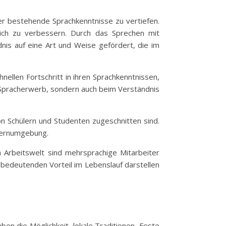
der bestehende Sprachkenntnisse zu vertiefen.
lich zu verbessern. Durch das Sprechen mit
is auf eine Art und Weise gefördert, die im
nellen Fortschritt in ihren Sprachkenntnissen,
im Spracherwerb, sondern auch beim Verständnis
von Schülern und Studenten zugeschnitten sind.
 Lernumgebung.
en Arbeitswelt sind mehrsprachige Mitarbeiter
 bedeutenden Vorteil im Lebenslauf darstellen
aben die Möglichkeit, lokale Traditionen, Feste