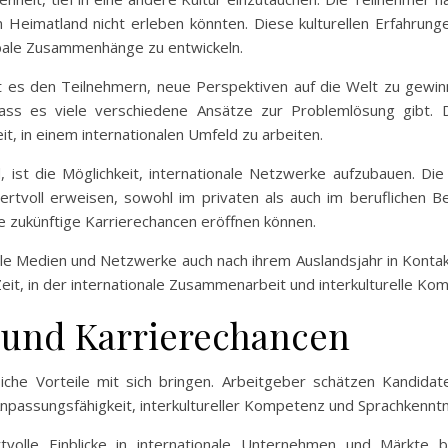
m Heimatland nicht erleben könnten. Diese kulturellen Erfahrung
obale Zusammenhänge zu entwickeln.
es den Teilnehmern, neue Perspektiven auf die Welt zu gewinn
s es viele verschiedene Ansätze zur Problemlösung gibt. Di
it, in einem internationalen Umfeld zu arbeiten.
, ist die Möglichkeit, internationale Netzwerke aufzubauen. Di
rtvoll erweisen, sowohl im privaten als auch im beruflichen Be
ie zukünftige Karrierechancen eröffnen können.
e Medien und Netzwerke auch nach ihrem Auslandsjahr in Kontakt
 Zeit, in der internationale Zusammenarbeit und interkulturelle K
e und Karrierechancen
liche Vorteile mit sich bringen. Arbeitgeber schätzen Kandidat
npassungsfähigkeit, interkultureller Kompetenz und Sprachkenntn
tvolle Einblicke in internationale Unternehmen und Märkte 