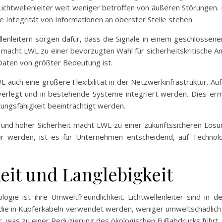
ichtwellenleiter weit weniger betroffen von äußeren Störungen. Di
 Integrität von Informationen an oberster Stelle stehen.
ellenleitern sorgen dafür, dass die Signale in einem geschlosse
 macht LWL zu einer bevorzugten Wahl für sicherheitskritische 
aten von größter Bedeutung ist.
WL auch eine größere Flexibilität in der Netzwerkinfrastruktur. 
 verlegt und in bestehende Systeme integriert werden. Dies erm
stungsfähigkeit beeinträchtigt werden.
 und hoher Sicherheit macht LWL zu einer zukunftssicheren Lösun
r werden, ist es für Unternehmen entscheidend, auf Technologi
it und Langlebigkeit
ogie ist ihre Umweltfreundlichkeit. Lichtwellenleiter sind in d
, die in Kupferkabeln verwendet werden, weniger umweltschädlich
 was zu einer Reduzierung des ökologischen Fußabdrucks führt.