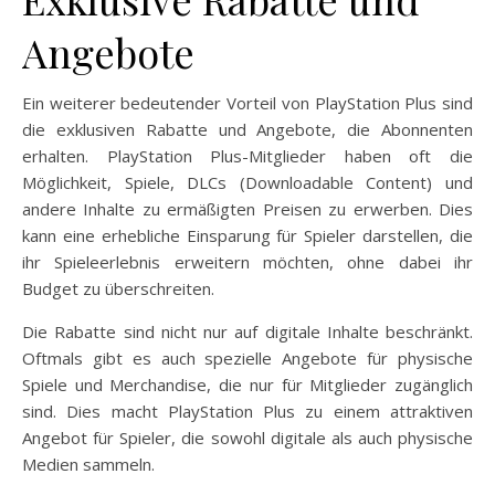
Angebote
Ein weiterer bedeutender Vorteil von PlayStation Plus sind
die exklusiven Rabatte und Angebote, die Abonnenten
erhalten. PlayStation Plus-Mitglieder haben oft die
Möglichkeit, Spiele, DLCs (Downloadable Content) und
andere Inhalte zu ermäßigten Preisen zu erwerben. Dies
kann eine erhebliche Einsparung für Spieler darstellen, die
ihr Spieleerlebnis erweitern möchten, ohne dabei ihr
Budget zu überschreiten.
Die Rabatte sind nicht nur auf digitale Inhalte beschränkt.
Oftmals gibt es auch spezielle Angebote für physische
Spiele und Merchandise, die nur für Mitglieder zugänglich
sind. Dies macht PlayStation Plus zu einem attraktiven
Angebot für Spieler, die sowohl digitale als auch physische
Medien sammeln.