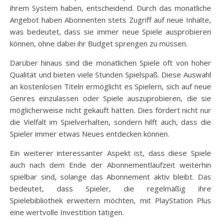
ihrem System haben, entscheidend. Durch das monatliche
Angebot haben Abonnenten stets Zugriff auf neue Inhalte,
was bedeutet, dass sie immer neue Spiele ausprobieren
können, ohne dabei ihr Budget sprengen zu müssen.
Darüber hinaus sind die monatlichen Spiele oft von hoher
Qualität und bieten viele Stunden Spielspaß. Diese Auswahl
an kostenlosen Titeln ermöglicht es Spielern, sich auf neue
Genres einzulassen oder Spiele auszuprobieren, die sie
möglicherweise nicht gekauft hätten. Dies fördert nicht nur
die Vielfalt im Spielverhalten, sondern hilft auch, dass die
Spieler immer etwas Neues entdecken können.
Ein weiterer interessanter Aspekt ist, dass diese Spiele
auch nach dem Ende der Abonnementlaufzeit weiterhin
spielbar sind, solange das Abonnement aktiv bleibt. Das
bedeutet, dass Spieler, die regelmäßig ihre
Spielebibliothek erweitern möchten, mit PlayStation Plus
eine wertvolle Investition tätigen.