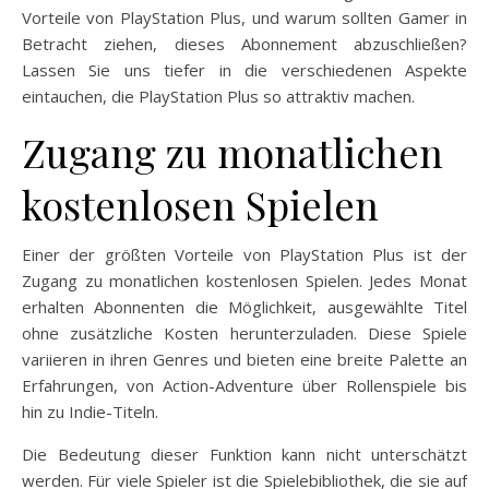
Vorteile von PlayStation Plus, und warum sollten Gamer in
Betracht ziehen, dieses Abonnement abzuschließen?
Lassen Sie uns tiefer in die verschiedenen Aspekte
eintauchen, die PlayStation Plus so attraktiv machen.
Zugang zu monatlichen
kostenlosen Spielen
Einer der größten Vorteile von PlayStation Plus ist der
Zugang zu monatlichen kostenlosen Spielen. Jedes Monat
erhalten Abonnenten die Möglichkeit, ausgewählte Titel
ohne zusätzliche Kosten herunterzuladen. Diese Spiele
variieren in ihren Genres und bieten eine breite Palette an
Erfahrungen, von Action-Adventure über Rollenspiele bis
hin zu Indie-Titeln.
Die Bedeutung dieser Funktion kann nicht unterschätzt
werden. Für viele Spieler ist die Spielebibliothek, die sie auf