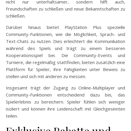
nicht nur unterhaltsamer, sondern hilft auch,
Freundschaften zu schließen und neue Bekanntschaften zu
schließen.
Darüber hinaus bietet PlayStation Plus spezielle
Community-Funktionen, wie die Möglichkeit, Sprach- und
Text-Chats zu nutzen. Dies erleichtert die Kommunikation
während des Spiels und trägt zu einem besseren
Kooperationsspiel bei. Die Community-Events und
Turniere, die regelmäßig stattfinden, bieten zusätzlich eine
Plattform für Spieler, ihre Fähigkeiten unter Beweis zu
stellen und sich mit anderen zu messen.
Insgesamt trägt der Zugang zu Online-Multiplayer und
Community-Funktionen entscheidend dazu bei, das
Spielerlebnis zu bereichern. Spieler fühlen sich weniger
isoliert und können ihre Leidenschaft mit Gleichgesinnten
teilen.
Exklusive Rabatte und