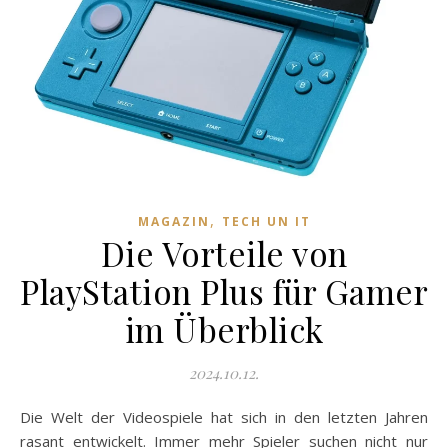
,
MAGAZIN
TECH UN IT
Die Vorteile von
PlayStation Plus für Gamer
im Überblick
2024.10.12.
Die Welt der Videospiele hat sich in den letzten Jahren
rasant entwickelt. Immer mehr Spieler suchen nicht nur