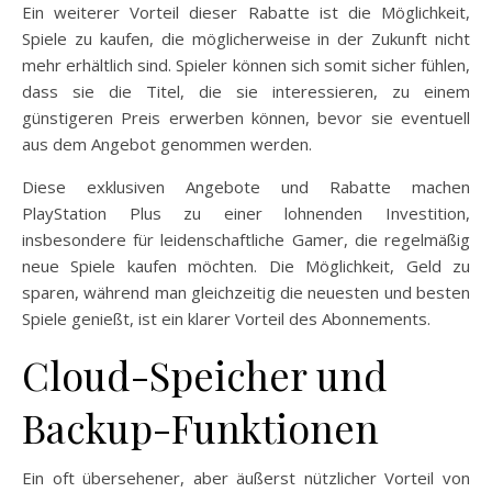
Ein weiterer Vorteil dieser Rabatte ist die Möglichkeit,
Spiele zu kaufen, die möglicherweise in der Zukunft nicht
mehr erhältlich sind. Spieler können sich somit sicher fühlen,
dass sie die Titel, die sie interessieren, zu einem
günstigeren Preis erwerben können, bevor sie eventuell
aus dem Angebot genommen werden.
Diese exklusiven Angebote und Rabatte machen
PlayStation Plus zu einer lohnenden Investition,
insbesondere für leidenschaftliche Gamer, die regelmäßig
neue Spiele kaufen möchten. Die Möglichkeit, Geld zu
sparen, während man gleichzeitig die neuesten und besten
Spiele genießt, ist ein klarer Vorteil des Abonnements.
Cloud-Speicher und
Backup-Funktionen
Ein oft übersehener, aber äußerst nützlicher Vorteil von