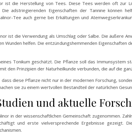
nor ist die Herstellung von Tees. Diese Tees werden oft zur
 Die adstringierenden Eigenschaften der Tannine können helf
 Kalinor-Tee auch gerne bei Erkältungen und Atemwegserkrank
linor ist die Verwendung als Umschlag oder Salbe. Die äußere 
en Wunden helfen. Die entzündungshemmenden Eigenschaften der
emeines Tonikum geschätzt. Die Pflanze soll das Immunsystem stä
 mit den Prinzipien der Naturheilkunde verbunden, die auf die ga
, dass diese Pflanze nicht nur in der modernen Forschung, sonder
n machen sie zu einem wertvollen Bestandteil der natürlichen Gesu
Studien und aktuelle Forsc
alinor in der wissenschaftlichen Gemeinschaft zugenommen. Zahlr
schäftigt und erste vielversprechende Ergebnisse gezeigt. Di
echanismen.