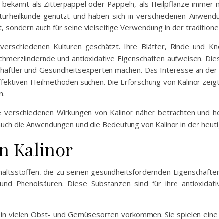
h bekannt als Zitterpappel oder Pappeln, als Heilpflanze immer
aturheilkunde genutzt und haben sich in verschiedenen Anwendun
, sondern auch für seine vielseitige Verwendung in der traditione
 verschiedenen Kulturen geschätzt. Ihre Blätter, Rinde und Kn
erzlindernde und antioxidative Eigenschaften aufweisen. Dies
haftler und Gesundheitsexperten machen. Das Interesse an der P
ffektiven Heilmethoden suchen. Die Erforschung von Kalinor zeig
n.
 verschiedenen Wirkungen von Kalinor näher betrachten und he
auch die Anwendungen und die Bedeutung von Kalinor in der heuti
on Kalinor
Inhaltsstoffen, die zu seinen gesundheitsfördernden Eigenschaft
e und Phenolsäuren. Diese Substanzen sind für ihre antioxi
e in vielen Obst- und Gemüsesorten vorkommen. Sie spielen eine