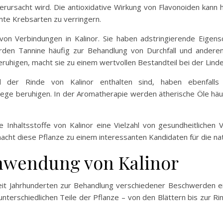
erursacht wird. Die antioxidative Wirkung von Flavonoiden kann 
te Krebsarten zu verringern.
von Verbindungen in Kalinor. Sie haben adstringierende Eigen
 werden Tannine häufig zur Behandlung von Durchfall und ande
eruhigen, macht sie zu einem wertvollen Bestandteil bei der Lin
 der Rinde von Kalinor enthalten sind, haben ebenfalls 
e beruhigen. In der Aromatherapie werden ätherische Öle häu
Inhaltsstoffe von Kalinor eine Vielzahl von gesundheitlichen 
acht diese Pflanze zu einem interessanten Kandidaten für die na
Anwendung von Kalinor
r seit Jahrhunderten zur Behandlung verschiedener Beschwerden e
 unterschiedlichen Teile der Pflanze – von den Blättern bis zur 