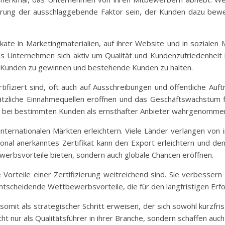
zierung der ausschlaggebende Faktor sein, der Kunden dazu be
kate in Marketingmaterialien, auf ihrer Website und in sozialen 
das Unternehmen sich aktiv um Qualität und Kundenzufriedenheit 
e Kunden zu gewinnen und bestehende Kunden zu halten.
iziert sind, oft auch auf Ausschreibungen und öffentliche Aufträg
zliche Einnahmequellen eröffnen und das Geschäftswachstum förd
er bei bestimmten Kunden als ernsthafter Anbieter wahrgenomme
internationalen Märkten erleichtern. Viele Länder verlangen von
ional anerkanntes Zertifikat kann den Export erleichtern und den
bewerbsvorteile bieten, sondern auch globale Chancen eröffnen.
orteile einer Zertifizierung weitreichend sind. Sie verbessern 
tscheidende Wettbewerbsvorteile, die für den langfristigen Erfo
h somit als strategischer Schritt erweisen, der sich sowohl kurzfri
icht nur als Qualitätsführer in ihrer Branche, sondern schaffen a