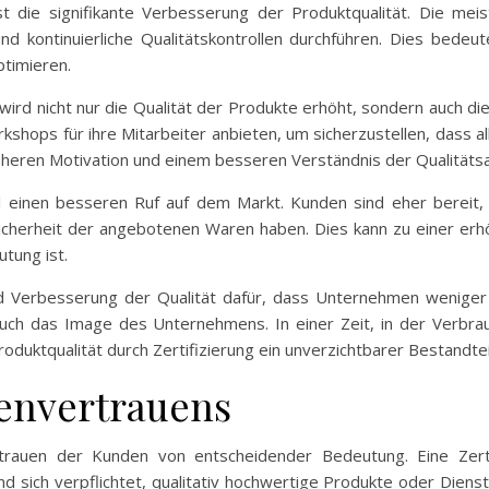
 ist die signifikante Verbesserung der Produktqualität. Die mei
d kontinuierliche Qualitätskontrollen durchführen. Dies bede
timieren.
ird nicht nur die Qualität der Produkte erhöht, sondern auch die
hops für ihre Mitarbeiter anbieten, um sicherzustellen, dass al
öheren Motivation und einem besseren Verständnis der Qualität
el einen besseren Ruf auf dem Markt. Kunden sind eher bereit,
 Sicherheit der angebotenen Waren haben. Dies kann zu einer er
tung ist.
nd Verbesserung der Qualität dafür, dass Unternehmen wenige
auch das Image des Unternehmens. In einer Zeit, in der Verbra
oduktqualität durch Zertifizierung ein unverzichtbarer Bestandte
envertrauens
trauen der Kunden von entscheidender Bedeutung. Eine Zertif
sich verpflichtet, qualitativ hochwertige Produkte oder Dienstl