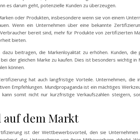
enn es darum geht, potenzielle Kunden zu überzeugen.
Marken oder Produkten, insbesondere wenn sie von einem Untern
bauen. Wenn ein Unternehmen über eine bekannte Zertifizieru
Verbraucher bereit sind, mehr für Produkte von zertifizierten Ma
rheit bieten.
h dazu beitragen, die Markenloyalität zu erhöhen. Kunden, die p
ei der gleichen Marke zu kaufen. Dies ist besonders wichtig in 
len können.
tifizierung hat auch langfristige Vorteile. Unternehmen, die
itiven Empfehlungen. Mundpropaganda ist ein mächtiges Werkzeu
 kann somit nicht nur kurzfristige Verkaufszahlen steigern, so
l auf dem Markt
tifizierung ist der Wettbewerbsvorteil, den sie Unternehmen 
gsmerkmal, das Unternehmen von ihren Mitbewerbern abhebt. W