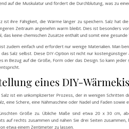
end auf die Muskulatur und fördert die Durchblutung, was zu ein
z ist ihre Fähigkeit, die Wärme länger zu speichern. Salz hat 
ngeren Zeitraum angenehm warm bleibt. Dies ist besonders vort
al, das keine chemischen Zusätze enthält und somit eine gesunde W
 ist zudem einfach und erfordert nur wenige Materialien. Man be
 das Salz selbst. Diese DIY-Option ist nicht nur kostengünstiger
i es in Bezug auf die Größe, Form oder das Design. So kann jede
ntspricht.
tellung eines DIY-Wärmekis
Salz ist ein unkomplizierter Prozess, der in wenigen Schritten 
 Salz, eine Schere, eine Nähmaschine oder Nadel und Faden sowie e
wünschten Größe zu. Übliche Maße sind etwa 20 x 30 cm, ab
ts auf rechts zusammen und nähen Sie drei Seiten zusammen, l
 von etwa einem Zentimeter zu lassen.