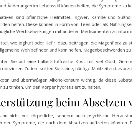
l und Änderungen im Lebensstil können helfen, die Symptome zu ko
tiven sind pflanzliche Heilmittel. Ingwer, Kamille und Süßho
den helfen. Diese können in Form von Tees oder als Nahrungs
d mögliche Wechselwirkungen mit anderen Medikamenten zu informi
el, wie Joghurt oder Kefir, dazu beitragen, die Magenflora zu st
allgemeine Wohlbefinden und kann helfen, Magenbeschwerden zu l
chten Sie auf eine ballaststoffreiche Kost mit viel Obst, Gem
eduzieren. Zudem sollten Sie kleine, häufige Mahlzeiten bevorz
 Nikotin und übermäßigen Alkoholkonsum wichtig, da diese Sub
 zu trinken, um den Körper hydratisiert zu halten.
erstützung beim Absetzen 
 nicht nur körperliche, sondern auch psychische Herausfor
h der Symptome, die nach dem Absetzen auftreten könnten. Da