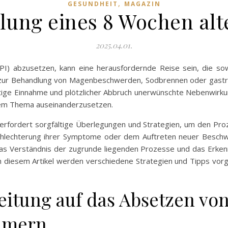
,
GESUNDHEIT
MAGAZIN
lung eines 8 Wochen alt
2025.04.01.
) abzusetzen, kann eine herausfordernde Reise sein, die sowo
zur Behandlung von Magenbeschwerden, Sodbrennen oder gastro
ristige Einnahme und plötzlicher Abbruch unerwünschte Nebenwir
esem Thema auseinanderzusetzen.
rfordert sorgfältige Überlegungen und Strategien, um den Proz
chlechterung ihrer Symptome oder dem Auftreten neuer Beschw
as Verständnis der zugrunde liegenden Prozesse und das Erken
. In diesem Artikel werden verschiedene Strategien und Tipps vor
reitung auf das Absetzen vo
mmern