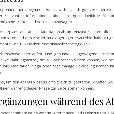
enhemmern beginnen, ist es wichtig, sich gut vorzubereiten. 
er relevanten Informationen über Ihre gesundheitliche Situa
 mögliche Risiken und Vorteile abzuwägen.
 Absetzplans. Anstatt die Medikation abrupt einzustellen, empfiehlt
inimieren und den Körper an die geringere Säureblockade zu gew
ente, wie H2-Blocker, eine sinnvolle Strategie sein.
d Lebensweise überprüfen. Eine gesunde, ausgewogene Ernähr
ie Nahrungsmittel, die zu Sodbrennen führen können, wie schar
 wie Meditation, Yoga oder regelmäßige Bewegung können hilfr
.
d, um den Absetzprozess erfolgreich zu gestalten. Schaffen Sie 
e Ihnen während dieser Phase zur Seite stehen können.
Ergänzungen während des A
penhemmern ist es wichtig, Alternativen und Ergänzungen in B