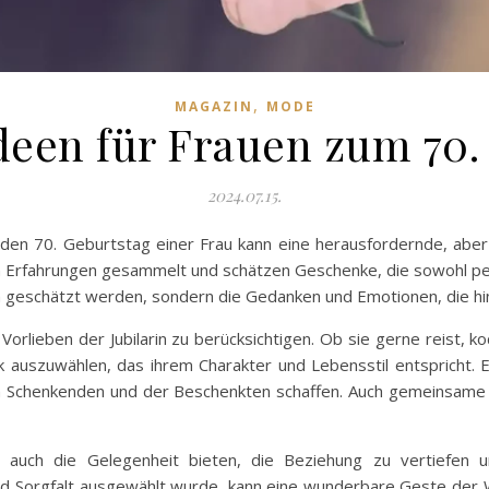
,
MAGAZIN
MODE
een für Frauen zum 70.
2024.07.15.
en 70. Geburtstag einer Frau kann eine herausfordernde, aber
on Erfahrungen gesammelt und schätzen Geschenke, die sowohl per
en geschätzt werden, sondern die Gedanken und Emotionen, die h
orlieben der Jubilarin zu berücksichtigen. Ob sie gerne reist, koc
nk auszuwählen, das ihrem Charakter und Lebensstil entspricht.
 Schenkenden und der Beschenkten schaffen. Auch gemeinsame E
 auch die Gelegenheit bieten, die Beziehung zu vertiefen 
nd Sorgfalt ausgewählt wurde, kann eine wunderbare Geste der W