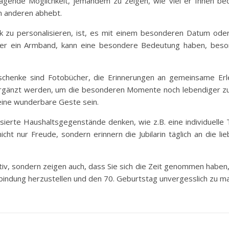
agende Möglichkeit, jemandem zu zeigen, wie viel er Ihnen be
n anderen abhebt.
 zu personalisieren, ist, es mit einem besonderen Datum oder 
der ein Armband, kann eine besondere Bedeutung haben, beso
Geschenke sind Fotobücher, die Erinnerungen an gemeinsame Erl
gänzt werden, um die besonderen Momente noch lebendiger zu 
eine wunderbare Geste sein.
isierte Haushaltsgegenstände denken, wie z.B. eine individuell
cht nur Freude, sondern erinnern die Jubilarin täglich an die 
tiv, sondern zeigen auch, dass Sie sich die Zeit genommen haben, 
bindung herzustellen und den 70. Geburtstag unvergesslich zu m