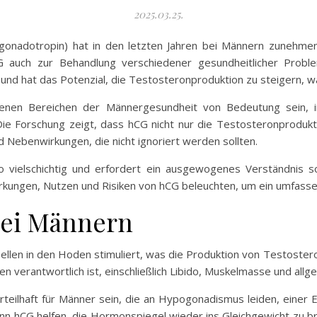
2025.03.25.
nadotropin) hat in den letzten Jahren bei Männern zunehmend
 auch zur Behandlung verschiedener gesundheitlicher Proble
nd hat das Potenzial, die Testosteronproduktion zu steigern, wa
nen Bereichen der Männergesundheit von Bedeutung sein, i
 Forschung zeigt, dass hCG nicht nur die Testosteronprodukt
d Nebenwirkungen, die nicht ignoriert werden sollten.
o vielschichtig und erfordert ein ausgewogenes Verständnis so
irkungen, Nutzen und Risiken von hCG beleuchten, um ein umfassen
bei Männern
ellen in den Hoden stimuliert, was die Produktion von Testoster
n verantwortlich ist, einschließlich Libido, Muskelmasse und allgem
ilhaft für Männer sein, die an Hypogonadismus leiden, einer 
ann hCG helfen, die Hormonspiegel wieder ins Gleichgewicht zu b