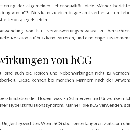
serung der allgemeinen Lebensqualität. Viele Männer bericht
dung von hCG. Dies kann zu einer insgesamt verbesserten Leben
tosteronspiegels leiden.
ie Anwendung von hCG verantwortungsbewusst zu betrachten
duelle Reaktion auf hCG kann variieren, und eine enge Zusammena
wirkungen von hCG
et, sind auch die Risiken und Nebenwirkungen nicht zu vernac
zbarkeit. Diese können bei manchen Männern nach der Anwen
 Überstimulation der Hoden, was zu Schmerzen und Unwohlsein füh
 einer Hyperstimulationssyndrom. Männer, die hCG verwenden, so
n Ungleichgewichten. Wenn hCG über einen längeren Zeitraum ohne