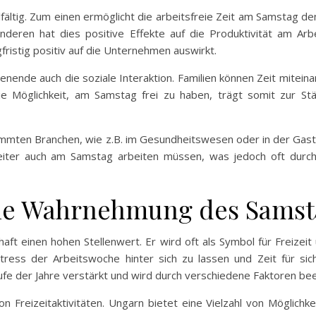
fältig. Zum einen ermöglicht die arbeitsfreie Zeit am Samstag d
ren hat dies positive Effekte auf die Produktivität am Arbei
gfristig positiv auf die Unternehmen auswirkt.
nende auch die soziale Interaktion. Familien können Zeit mitein
e Möglichkeit, am Samstag frei zu haben, trägt somit zur S
timmten Branchen, wie z.B. im Gesundheitswesen oder in der Gas
eiter auch am Samstag arbeiten müssen, was jedoch oft durch z
iche Wahrnehmung des Samst
haft einen hohen Stellenwert. Er wird oft als Symbol für Freize
ess der Arbeitswoche hinter sich zu lassen und Zeit für sic
fe der Jahre verstärkt und wird durch verschiedene Faktoren beei
 Freizeitaktivitäten. Ungarn bietet eine Vielzahl von Möglichk