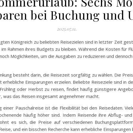
Sommerurlaub: Sechs Mö
paren bei Buchung und 
2025.07.11.
gten Königreich zu beliebten Reisezielen sind in letzter Zeit ges
im Rahmen ihres Budgets zu bleiben. Während die Kosten für Flüg
dennoch Möglichkeiten, um die Ausgaben zu reduzieren und denno
ung besteht darin, die Reisezeit sorgfältig zu wählen. Die Preise 
t erhebliche Einsparungen erzielen. Beliebte Reiseziele sind i
n Frühling oder Herbst zu reisen, findet häufig günstigere Angeb
, was das Reisen insgesamt angenehmer macht.
 einer Pauschalreise ist die Flexibilität bei den Reisedaten. Vi
henende häufig höher sind. Indem Reisende ihre Abflug- und 
lohnt es sich, die Preise auf verschiedenen Buchungsplattfor
 Reise, und ein bisschen Recherche kann erhebliche Einsparungen 