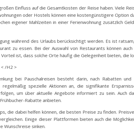
 großen Einfluss auf die Gesamtkosten der Reise haben. Viele Re
enwohnungen oder Hostels können eine kostengünstigere Option d
Kochen eigener Mahlzeiten in einer Ferienwohnung zusätzlich Gel
egung während des Urlaubs berücksichtigt werden. Es ist ratsam
urant zu essen. Bei der Auswahl von Restaurants können auch l
 Vorteil ist, dass solche Orte häufig die Gelegenheit bieten, die
 < /H2 >
senkung bei Pauschalreisen besteht darin, nach Rabatten und
 regelmäßig spezielle Aktionen an, die signifikante Ersparnis
folgen, um über aktuelle Angebote informiert zu sein. Auch 
r Frühbucher-Rabatte anbieten.
ps, die dabei helfen können, die besten Preise zu finden. Preisve
ergleichen. Einige dieser Plattformen bieten auch die Möglichke
re Wunschreise sinken.