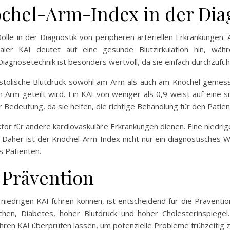
chel-Arm-Index in der Dia
olle in der Diagnostik von peripheren arteriellen Erkrankungen.
aler KAI deutet auf eine gesunde Blutzirkulation hin, wäh
agnosetechnik ist besonders wertvoll, da sie einfach durchzuführe
stolische Blutdruck sowohl am Arm als auch am Knöchel gemes
rm geteilt wird. Ein KAI von weniger als 0,9 weist auf eine sig
r Bedeutung, da sie helfen, die richtige Behandlung für den Pati
ktor für andere kardiovaskuläre Erkrankungen dienen. Eine niedrig
. Daher ist der Knöchel-Arm-Index nicht nur ein diagnostisches 
s Patienten.
 Prävention
 niedrigen KAI führen können, ist entscheidend für die Präventi
chen, Diabetes, hoher Blutdruck und hoher Cholesterinspiege
ihren KAI überprüfen lassen, um potenzielle Probleme frühzeitig 