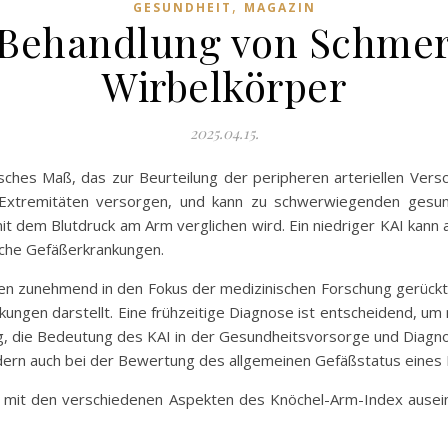
,
GESUNDHEIT
MAGAZIN
Behandlung von Schmer
Wirbelkörper
2025.04.15.
isches Maß, das zur Beurteilung der peripheren arteriellen Vers
ie Extremitäten versorgen, und kann zu schwerwiegenden gesun
t dem Blutdruck am Arm verglichen wird. Ein niedriger KAI kann 
liche Gefäßerkrankungen.
ren zunehmend in den Fokus der medizinischen Forschung gerückt,
ngen darstellt. Eine frühzeitige Diagnose ist entscheidend, um 
tig, die Bedeutung des KAI in der Gesundheitsvorsorge und Diagno
ndern auch bei der Bewertung des allgemeinen Gefäßstatus eines 
h mit den verschiedenen Aspekten des Knöchel-Arm-Index ausei