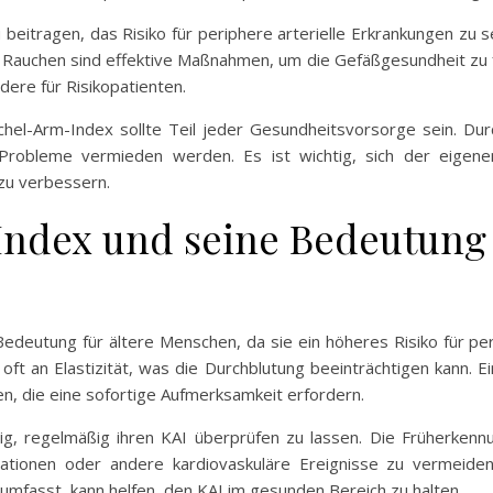
beitragen, das Risiko für periphere arterielle Erkrankungen zu s
Rauchen sind effektive Maßnahmen, um die Gefäßgesundheit zu fö
dere für Risikopatienten.
hel-Arm-Index sollte Teil jeder Gesundheitsvorsorge sein. Du
Probleme vermieden werden. Es ist wichtig, sich der eigene
zu verbessern.
ndex und seine Bedeutung f
deutung für ältere Menschen, da sie ein höheres Risiko für peri
ft an Elastizität, was die Durchblutung beeinträchtigen kann. E
n, die eine sofortige Aufmerksamkeit erfordern.
ig, regelmäßig ihren KAI überprüfen zu lassen. Die Früherkenn
tionen oder andere kardiovaskuläre Ereignisse zu vermeiden.
fasst, kann helfen, den KAI im gesunden Bereich zu halten.