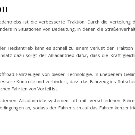
on
radantriebs ist die verbesserte Traktion. Durch die Verteilung 
nders in Situationen von Bedeutung, in denen die Straßenverhält
er Heckantrieb kann es schnell zu einem Verlust der Traktio
ensatz dazu sorgt der Allradantrieb dafür, dass die Kraft gleic
Offroad-Fahrzeugen von dieser Technologie. In unebenem Gelän
 bessere Kontrolle und verhindert, dass das Fahrzeug ins Rutsch
chen Fahrten von Vorteil ist.
i modernen Allradantriebssystemen oft mit verschiedenen Fah
Bedingungen an, sodass der Fahrer sich auf das Fahren konzentri