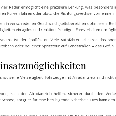
e vier Räder ermöglicht eine präzisere Lenkung, was besonders i
charfen Kurven fahren oder plötzliche Richtungswechsel vornehmen
ten in verschiedenen Geschwindigkeitsbereichen optimieren. Bei
igkeiten ein agiles und reaktionsfreudiges Fahrverhalten ermöglic
ynamik ist der Spaßfaktor. Viele Autofahrer schätzen das sport
Autobahn oder bei einer Spritztour auf Landstraßen – das Gefühl 
 Einsatzmöglichkeiten
s ist seine Vielseitigkeit. Fahrzeuge mit Allradantrieb sind nic
eben, kann der Allradantrieb helfen, sicherer durch den Verk
chnee, sorgt er für eine beruhigende Sicherheit. Dies kann den