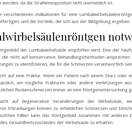
n werden, da die Strahlenexposition nicht unerheblich ist.
e verschiedenen Indikationen für eine Lumbalwirbelsäulenröntg
ertigen, und die Vorteile, die sich aus der Bildgebung ergeben.
alwirbelsäulenröntgen not
öntgenbild der Lumbalwirbelsäule empfohlen wird. Eine der häufi
die nicht auf konservative Behandlungsmethoden ansprechen. 
ungen zu identifizieren, die für die Schmerzen verantwortlich sei
dacht auf eine Fraktur. Wenn ein Patient nach einem Sturz ode
rlässlich, um mögliche Frakturen oder andere Verletzungen aus
plötzlichen Rückenschmerzen immer an eine Röntgenuntersuchung 
dacht auf degenerative Veränderungen der Wirbelsäule, wi
ese Erkrankungen können zu erheblichen Schmerzen und Einsch
 solchen Fällen kann das Röntgenbild zusammen mit anderen b
des Gesundheitszustandes der Wirbelsäule zu erhalten.