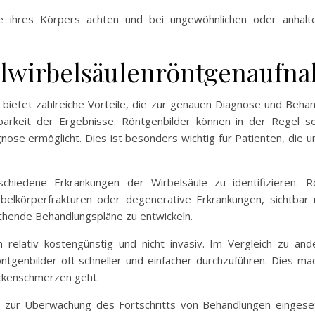
ale ihres Körpers achten und bei ungewöhnlichen oder anhal
alwirbelsäulenröntgenaufn
bietet zahlreiche Vorteile, die zur genauen Diagnose und Beha
ügbarkeit der Ergebnisse. Röntgenbilder können in der Regel 
se ermöglicht. Dies ist besonders wichtig für Patienten, die u
erschiedene Erkrankungen der Wirbelsäule zu identifizieren.
belkörperfrakturen oder degenerative Erkrankungen, sichtbar 
hende Behandlungspläne zu entwickeln.
relativ kostengünstig und nicht invasiv. Im Vergleich zu and
genbilder oft schneller und einfacher durchzuführen. Dies mac
ückenschmerzen geht.
ch zur Überwachung des Fortschritts von Behandlungen einges