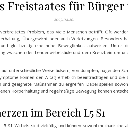
es Freistaates für Bürger
2025.04.26.
verbreitetes Problem, das viele Menschen betrifft. Oft werde
perhaltung, Übergewicht oder auch Verletzungen. Besonders häu
und gleichzeitig eine hohe Beweglichkeit aufweisen. Unter 
dung zwischen der Lendenwirbelsäule und dem Kreuzbein dar und 
h auf unterschiedliche Weise äußern, von dumpfen, nagenden Sc
Symptome können den Alltag erheblich beeinträchtigen und die Le
 und geeignete Maßnahmen zu ergreifen. Dabei spielen sowohl
igenen Körperhaltung und regelmäßige Bewegung können entsch
erzen im Bereich L5 S1
L5-S1-Wirbels sind vielfältig und können sowohl mechanische a