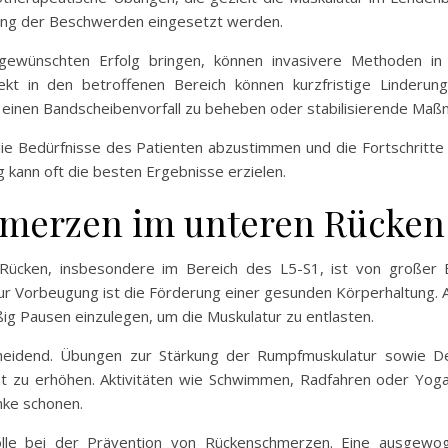
rung der Beschwerden eingesetzt werden.
ewünschten Erfolg bringen, können invasivere Methoden in 
 in den betroffenen Bereich können kurzfristige Linderung 
 einen Bandscheibenvorfall zu beheben oder stabilisierende Maß
uf die Bedürfnisse des Patienten abzustimmen und die Fortschrit
 kann oft die besten Ergebnisse erzielen.
hmerzen im unteren Rücken
Rücken, insbesondere im Bereich des L5-S1, ist von großer 
r Vorbeugung ist die Förderung einer gesunden Körperhaltung. A
ig Pausen einzulegen, um die Muskulatur zu entlasten.
heidend. Übungen zur Stärkung der Rumpfmuskulatur sowie D
ilität zu erhöhen. Aktivitäten wie Schwimmen, Radfahren oder Yo
enke schonen.
Rolle bei der Prävention von Rückenschmerzen. Eine ausgewo