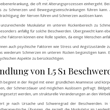
eibenerkrankung, die oft mit Alterungsprozessen einhergeht. Bei
was zu Schmerzen und Bewegungseinschränkungen führen kann. A
nträchtigung der Nerven führen und Schmerzen auslösen kann.
unzureichende Muskulatur im unteren Rückenbereich zu Schmer
besonders anfällig für solche Beschwerden. Übergewicht kann ebenf
sche Faktoren können eine Rolle spielen, da einige Menschen anfä
önnen auch psychische Faktoren wie Stress und Angstzustände z
 wiederum Schmerzen im unteren Rücken begünstigen kann. Es i
chischen Aspekte zu berücksichtigen.
ndlung von L5 S1 Beschwer
 beginnt in der Regel mit einer gründlichen Anamnese und körpe
en, der Schmerzdauer und möglichen Auslösern gefragt. Bildg
gesetzt werden, um strukturelle Veränderungen an den Wirbel
ert je nach Ursache und Schweregrad der Beschwerden. In v
erapeutische Übungen, die gezielt die Muskulatur im Lendenbe