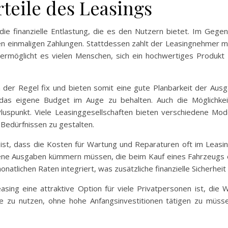
rteile des Leasings
 die finanzielle Entlastung, die es den Nutzern bietet. Im Ge
n einmaligen Zahlungen. Stattdessen zahlt der Leasingnehmer mon
ermöglicht es vielen Menschen, sich ein hochwertiges Produkt zu 
n der Regel fix und bieten somit eine gute Planbarkeit der Ausg
as eigene Budget im Auge zu behalten. Auch die Möglichkeit, 
Pluspunkt. Viele Leasinggesellschaften bieten verschiedene Mod
 Bedürfnissen zu gestalten.
gs ist, dass die Kosten für Wartung und Reparaturen oft im Leasi
ne Ausgaben kümmern müssen, die beim Kauf eines Fahrzeugs ode
natlichen Raten integriert, was zusätzliche finanzielle Sicherheit 
ng eine attraktive Option für viele Privatpersonen ist, die Wert
kte zu nutzen, ohne hohe Anfangsinvestitionen tätigen zu müs