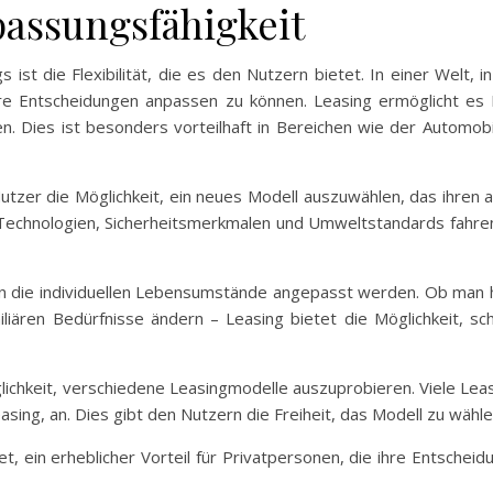
passungsfähigkeit
 ist die Flexibilität, die es den Nutzern bietet. In einer Welt, 
ihre Entscheidungen anpassen zu können. Leasing ermöglicht e
en. Dies ist besonders vorteilhaft in Bereichen wie der Automob
utzer die Möglichkeit, ein neues Modell auszuwählen, das ihren a
echnologien, Sicherheitsmerkmalen und Umweltstandards fahren k
 die individuellen Lebensumstände angepasst werden. Ob man häufi
iliären Bedürfnisse ändern – Leasing bietet die Möglichkeit, sc
Möglichkeit, verschiedene Leasingmodelle auszuprobieren. Viele Lea
easing, an. Dies gibt den Nutzern die Freiheit, das Modell zu wäh
etet, ein erheblicher Vorteil für Privatpersonen, die ihre Entsche