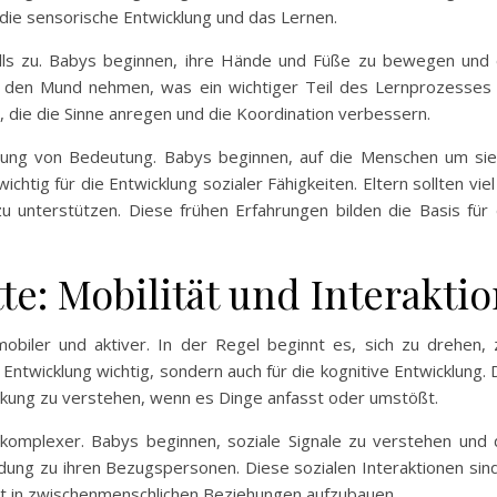
r die sensorische Entwicklung und das Lernen.
lls zu. Babys beginnen, ihre Hände und Füße zu bewegen und 
 den Mund nehmen, was ein wichtiger Teil des Lernprozesses i
, die die Sinne anregen und die Koordination verbessern.
cklung von Bedeutung. Babys beginnen, auf die Menschen um sie
chtig für die Entwicklung sozialer Fähigkeiten. Eltern sollten vie
zu unterstützen. Diese frühen Erfahrungen bilden die Basis fü
te: Mobilität und Interakti
biler und aktiver. In der Regel beginnt es, sich zu drehen, 
e Entwicklung wichtig, sondern auch für die kognitive Entwicklun
rkung zu verstehen, wenn es Dinge anfasst oder umstößt.
omplexer. Babys beginnen, soziale Signale zu verstehen und d
ung zu ihren Bezugspersonen. Diese sozialen Interaktionen sind
it in zwischenmenschlichen Beziehungen aufzubauen.